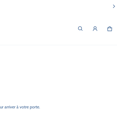
Pan
0 i
 arriver à votre porte.